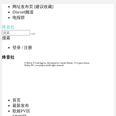
网址发布页 [建议收藏]
Discord频道
电报群
终音社
搜索
登录 / 注册
终音社
© SEGA / © Craft Egg Inc. Developed by Colorful Palette / © Crypton Future
Media, INC. www.piapro.netAll rights reserved.
首页
最新发布
歌姬PV区