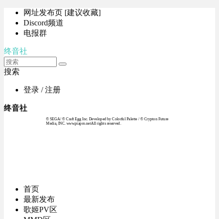
网址发布页 [建议收藏]
Discord频道
电报群
终音社
搜索
登录 / 注册
终音社
© SEGA / © Craft Egg Inc. Developed by Colorful Palette / © Crypton Future
Media, INC. www.piapro.netAll rights reserved.
首页
最新发布
歌姬PV区