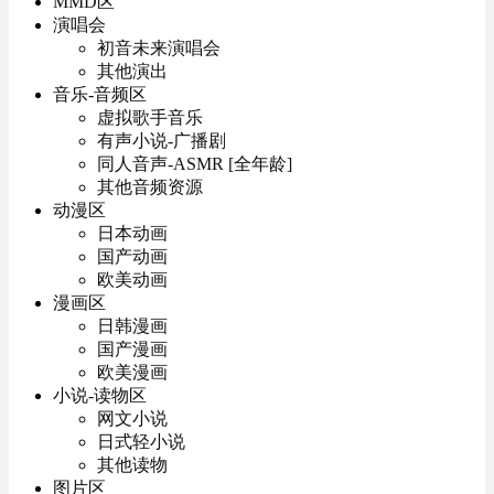
MMD区
演唱会
初音未来演唱会
其他演出
音乐-音频区
虚拟歌手音乐
有声小说-广播剧
同人音声-ASMR [全年龄]
其他音频资源
动漫区
日本动画
国产动画
欧美动画
漫画区
日韩漫画
国产漫画
欧美漫画
小说-读物区
网文小说
日式轻小说
其他读物
图片区