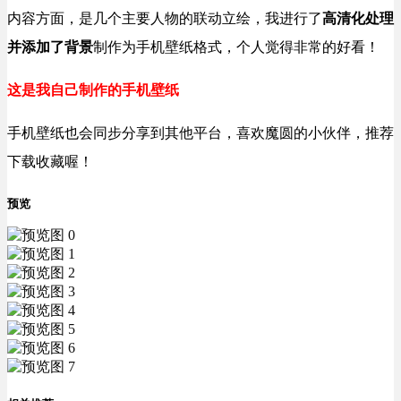
内容方面，是几个主要人物的联动立绘，我进行了
高清化处理
并添加了背景
制作为手机壁纸格式，个人觉得非常的好看！
这是我自己制作的手机壁纸
手机壁纸也会同步分享到其他平台，喜欢魔圆的小伙伴，推荐
下载收藏喔！
预览