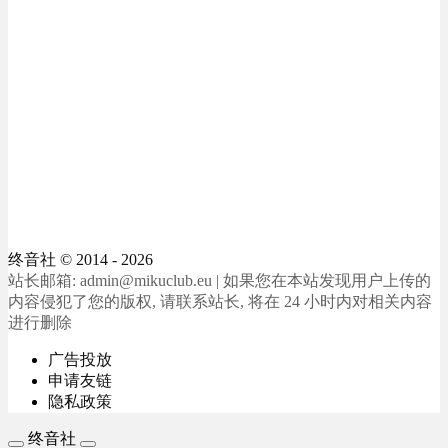
终音社
© 2014 - 2026
站长邮箱: admin@mikuclub.eu | 如果您在本站发现用户上传的
内容侵犯了您的版权, 请联系站长, 将在 24 小时内对相关内容
进行删除
广告投放
申请友链
隐私政策
终音社