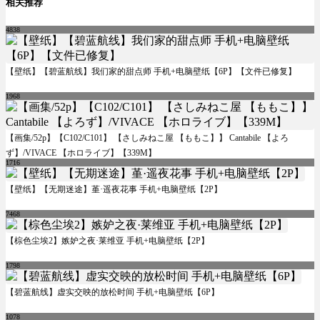
相关推荐
4838
【壁纸】【碧蓝航线】我们家的甜点师 手机+电脑壁纸【6P】【文件已修复】
1968
【画集/52p】【C102/C101】 【さしみねこ屋 【ももこ】】 Cantabile 【よろ
ず】/VIVACE 【ホロライブ】【339M】
1716
【壁纸】【无期迷途】堇·遥夜花事 手机+电脑壁纸【2P】
7468
【棕色尘埃2】嫉妒之夜·莱维亚 手机+电脑壁纸【2P】
1798
【碧蓝航线】虚实交映的放松时间 手机+电脑壁纸【6P】
1078