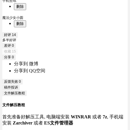
手机壁纸
删除
魔法少女小圆
删除
好评
14
多半好评
差评
0
收藏
15
分享
0
分享到 微博
分享到 QQ空间
反馈失效
0
稿件投诉
文件解压教程
文件解压教程
首先准备好解压工具, 电脑端安装
WINRAR
或者
7z
, 手机端
安装
Zarchiver
或者
ES文件管理器