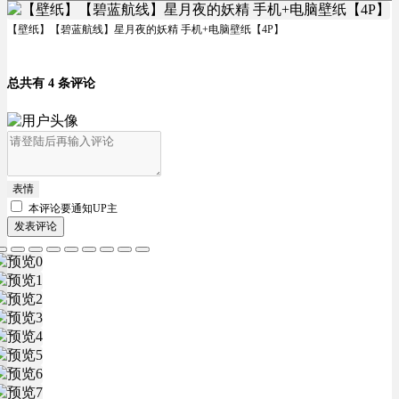
【壁纸】【碧蓝航线】星月夜的妖精 手机+电脑壁纸【4P】
总共有 4 条评论
表情
本评论要
通知UP主
发表评论