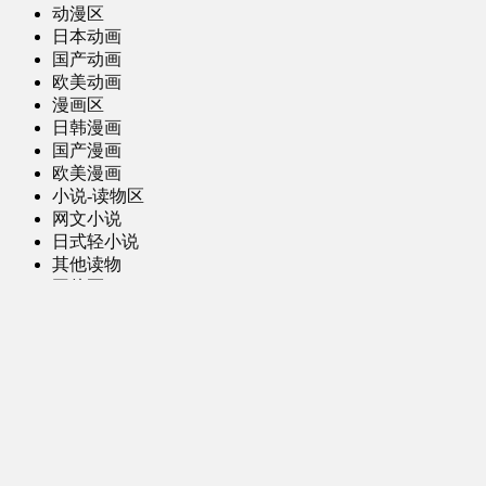
动漫区
日本动画
国产动画
欧美动画
漫画区
日韩漫画
国产漫画
欧美漫画
小说-读物区
网文小说
日式轻小说
其他读物
图片区
ACG图片 [全年龄]
其他图片
AI图片 [全年龄]
游戏区
PC-游戏
手机-游戏
MOD-数据-其他
娱乐-舞蹈区