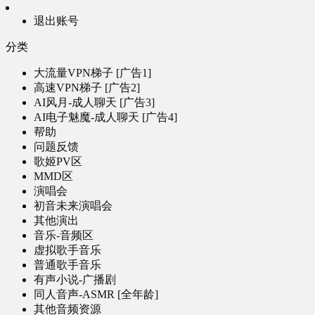
退出账号
分类
大流量VPN梯子 [广告1]
高速VPN梯子 [广告2]
AI风月-成人聊天 [广告3]
AI电子魅魔-成人聊天 [广告4]
帮助
问题反馈
歌姬PV区
MMD区
演唱会
初音未来演唱会
其他演出
音乐-音频区
虚拟歌手音乐
普通歌手音乐
有声小说-广播剧
同人音声-ASMR [全年龄]
其他音频资源