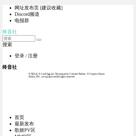
网址发布页 [建议收藏]
Discord频道
电报群
终音社
搜索
登录 / 注册
终音社
© SEGA / © Craft Egg Inc. Developed by Colorful Palette / © Crypton Future
Media, INC. www.piapro.netAll rights reserved.
首页
最新发布
歌姬PV区