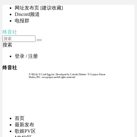
网址发布页 [建议收藏]
Discord频道
电报群
终音社
搜索
登录 / 注册
终音社
© SEGA / © Craft Egg Inc. Developed by Colorful Palette / © Crypton Future
Media, INC. www.piapro.netAll rights reserved.
首页
最新发布
歌姬PV区