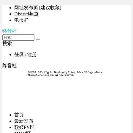
网址发布页 [建议收藏]
Discord频道
电报群
终音社
搜索
登录 / 注册
终音社
© SEGA / © Craft Egg Inc. Developed by Colorful Palette / © Crypton Future
Media, INC. www.piapro.netAll rights reserved.
首页
最新发布
歌姬PV区