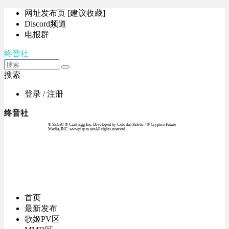
网址发布页 [建议收藏]
Discord频道
电报群
终音社
搜索
登录 / 注册
终音社
© SEGA / © Craft Egg Inc. Developed by Colorful Palette / © Crypton Future
Media, INC. www.piapro.netAll rights reserved.
首页
最新发布
歌姬PV区