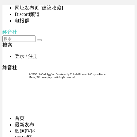
网址发布页 [建议收藏]
Discord频道
电报群
终音社
搜索
登录 / 注册
终音社
© SEGA / © Craft Egg Inc. Developed by Colorful Palette / © Crypton Future
Media, INC. www.piapro.netAll rights reserved.
首页
最新发布
歌姬PV区