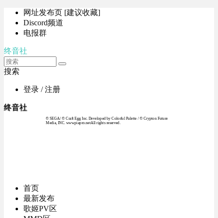
网址发布页 [建议收藏]
Discord频道
电报群
终音社
搜索
登录 / 注册
终音社
© SEGA / © Craft Egg Inc. Developed by Colorful Palette / © Crypton Future
Media, INC. www.piapro.netAll rights reserved.
首页
最新发布
歌姬PV区