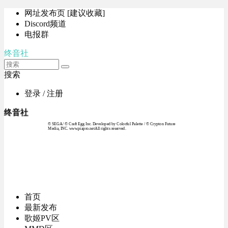
网址发布页 [建议收藏]
Discord频道
电报群
终音社
搜索
登录 / 注册
终音社
© SEGA / © Craft Egg Inc. Developed by Colorful Palette / © Crypton Future
Media, INC. www.piapro.netAll rights reserved.
首页
最新发布
歌姬PV区