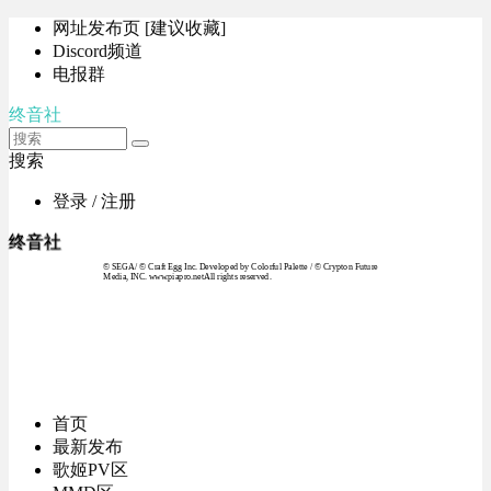
网址发布页 [建议收藏]
Discord频道
电报群
终音社
搜索
登录 / 注册
终音社
© SEGA / © Craft Egg Inc. Developed by Colorful Palette / © Crypton Future
Media, INC. www.piapro.netAll rights reserved.
首页
最新发布
歌姬PV区