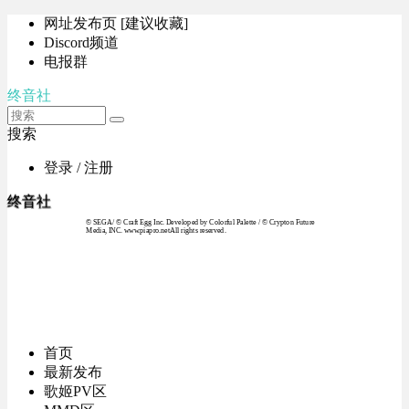
网址发布页 [建议收藏]
Discord频道
电报群
终音社
搜索
登录 / 注册
终音社
© SEGA / © Craft Egg Inc. Developed by Colorful Palette / © Crypton Future
Media, INC. www.piapro.netAll rights reserved.
首页
最新发布
歌姬PV区