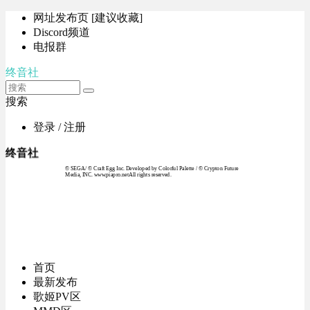
网址发布页 [建议收藏]
Discord频道
电报群
终音社
搜索
登录 / 注册
终音社
© SEGA / © Craft Egg Inc. Developed by Colorful Palette / © Crypton Future
Media, INC. www.piapro.netAll rights reserved.
首页
最新发布
歌姬PV区