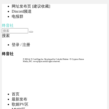
网址发布页 [建议收藏]
Discord频道
电报群
终音社
搜索
登录 / 注册
终音社
© SEGA / © Craft Egg Inc. Developed by Colorful Palette / © Crypton Future
Media, INC. www.piapro.netAll rights reserved.
首页
最新发布
歌姬PV区