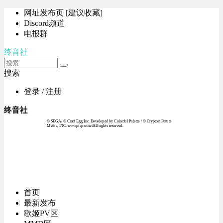
网址发布页 [建议收藏]
Discord频道
电报群
终音社
搜索
登录 / 注册
终音社
© SEGA / © Craft Egg Inc. Developed by Colorful Palette / © Crypton Future
Media, INC. www.piapro.netAll rights reserved.
首页
最新发布
歌姬PV区