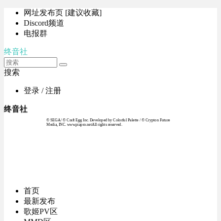
网址发布页 [建议收藏]
Discord频道
电报群
终音社
搜索
登录 / 注册
终音社
© SEGA / © Craft Egg Inc. Developed by Colorful Palette / © Crypton Future
Media, INC. www.piapro.netAll rights reserved.
首页
最新发布
歌姬PV区