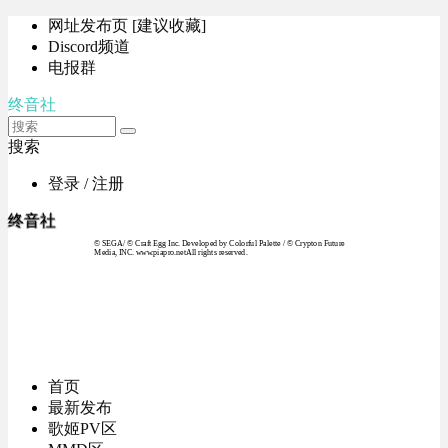
网址发布页 [建议收藏]
Discord频道
电报群
终音社
搜索
登录 / 注册
终音社
© SEGA / © Craft Egg Inc. Developed by Colorful Palette / © Crypton Future
Media, INC. www.piapro.netAll rights reserved.
首页
最新发布
歌姬PV区