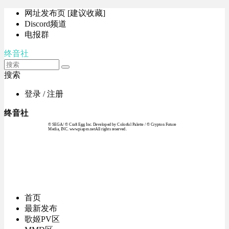
网址发布页 [建议收藏]
Discord频道
电报群
终音社
搜索
登录 / 注册
终音社
© SEGA / © Craft Egg Inc. Developed by Colorful Palette / © Crypton Future
Media, INC. www.piapro.netAll rights reserved.
首页
最新发布
歌姬PV区