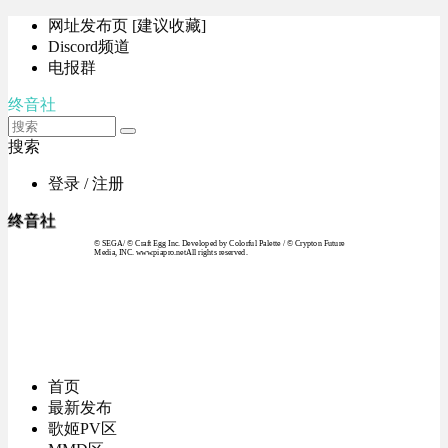
网址发布页 [建议收藏]
Discord频道
电报群
终音社
搜索
登录 / 注册
终音社
© SEGA / © Craft Egg Inc. Developed by Colorful Palette / © Crypton Future
Media, INC. www.piapro.netAll rights reserved.
首页
最新发布
歌姬PV区