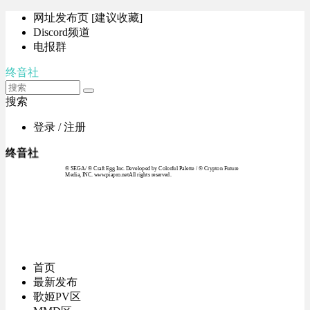
网址发布页 [建议收藏]
Discord频道
电报群
终音社
搜索
登录 / 注册
终音社
© SEGA / © Craft Egg Inc. Developed by Colorful Palette / © Crypton Future
Media, INC. www.piapro.netAll rights reserved.
首页
最新发布
歌姬PV区