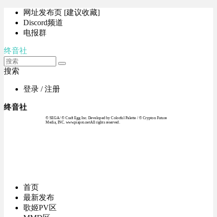
网址发布页 [建议收藏]
Discord频道
电报群
终音社
搜索
登录 / 注册
终音社
© SEGA / © Craft Egg Inc. Developed by Colorful Palette / © Crypton Future
Media, INC. www.piapro.netAll rights reserved.
首页
最新发布
歌姬PV区