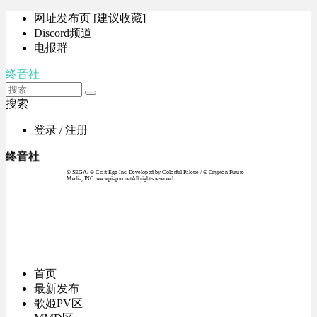
网址发布页 [建议收藏]
Discord频道
电报群
终音社
搜索
登录 / 注册
终音社
© SEGA / © Craft Egg Inc. Developed by Colorful Palette / © Crypton Future
Media, INC. www.piapro.netAll rights reserved.
首页
最新发布
歌姬PV区