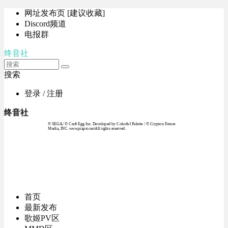
网址发布页 [建议收藏]
Discord频道
电报群
终音社
搜索
登录 / 注册
终音社
© SEGA / © Craft Egg Inc. Developed by Colorful Palette / © Crypton Future
Media, INC. www.piapro.netAll rights reserved.
首页
最新发布
歌姬PV区