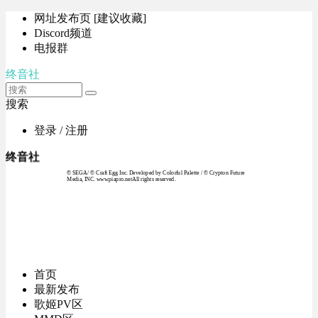
网址发布页 [建议收藏]
Discord频道
电报群
终音社
搜索
登录 / 注册
终音社
© SEGA / © Craft Egg Inc. Developed by Colorful Palette / © Crypton Future
Media, INC. www.piapro.netAll rights reserved.
首页
最新发布
歌姬PV区