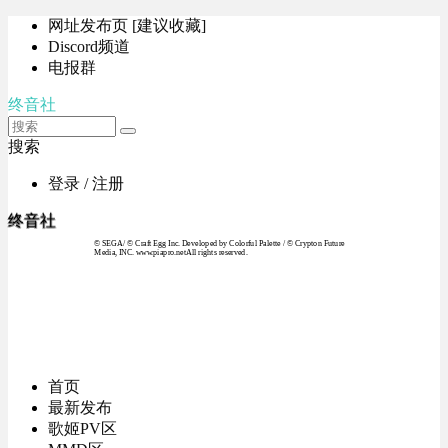
网址发布页 [建议收藏]
Discord频道
电报群
终音社
搜索
登录 / 注册
终音社
© SEGA / © Craft Egg Inc. Developed by Colorful Palette / © Crypton Future
Media, INC. www.piapro.netAll rights reserved.
首页
最新发布
歌姬PV区