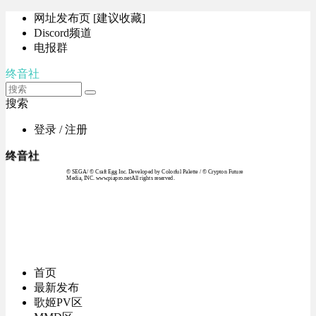
网址发布页 [建议收藏]
Discord频道
电报群
终音社
搜索
登录 / 注册
终音社
© SEGA / © Craft Egg Inc. Developed by Colorful Palette / © Crypton Future
Media, INC. www.piapro.netAll rights reserved.
首页
最新发布
歌姬PV区