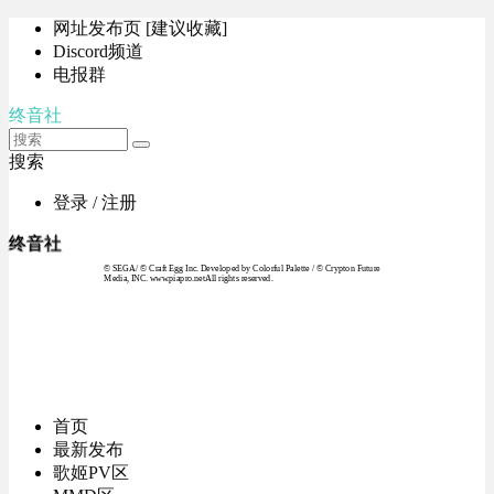
网址发布页 [建议收藏]
Discord频道
电报群
终音社
搜索
登录 / 注册
终音社
© SEGA / © Craft Egg Inc. Developed by Colorful Palette / © Crypton Future
Media, INC. www.piapro.netAll rights reserved.
首页
最新发布
歌姬PV区