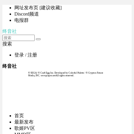
网址发布页 [建议收藏]
Discord频道
电报群
终音社
搜索
登录 / 注册
终音社
© SEGA / © Craft Egg Inc. Developed by Colorful Palette / © Crypton Future
Media, INC. www.piapro.netAll rights reserved.
首页
最新发布
歌姬PV区