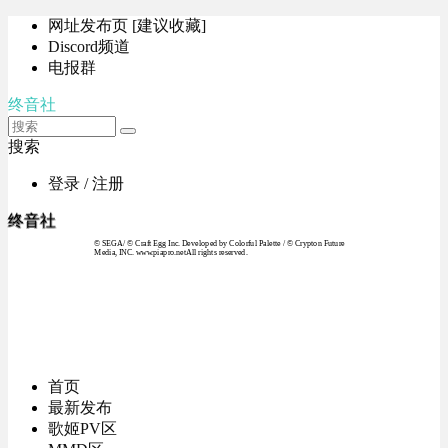
网址发布页 [建议收藏]
Discord频道
电报群
终音社
搜索
登录 / 注册
终音社
© SEGA / © Craft Egg Inc. Developed by Colorful Palette / © Crypton Future
Media, INC. www.piapro.netAll rights reserved.
首页
最新发布
歌姬PV区