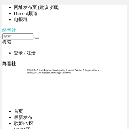
网址发布页 [建议收藏]
Discord频道
电报群
终音社
搜索
登录 / 注册
终音社
© SEGA / © Craft Egg Inc. Developed by Colorful Palette / © Crypton Future
Media, INC. www.piapro.netAll rights reserved.
首页
最新发布
歌姬PV区