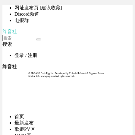
网址发布页 [建议收藏]
Discord频道
电报群
终音社
搜索
登录 / 注册
终音社
© SEGA / © Craft Egg Inc. Developed by Colorful Palette / © Crypton Future
Media, INC. www.piapro.netAll rights reserved.
首页
最新发布
歌姬PV区