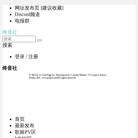
网址发布页 [建议收藏]
Discord频道
电报群
终音社
搜索
登录 / 注册
终音社
© SEGA / © Craft Egg Inc. Developed by Colorful Palette / © Crypton Future
Media, INC. www.piapro.netAll rights reserved.
首页
最新发布
歌姬PV区