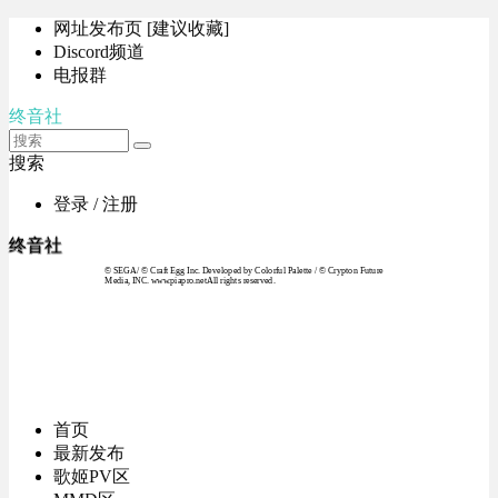
网址发布页 [建议收藏]
Discord频道
电报群
终音社
搜索
登录 / 注册
终音社
© SEGA / © Craft Egg Inc. Developed by Colorful Palette / © Crypton Future
Media, INC. www.piapro.netAll rights reserved.
首页
最新发布
歌姬PV区