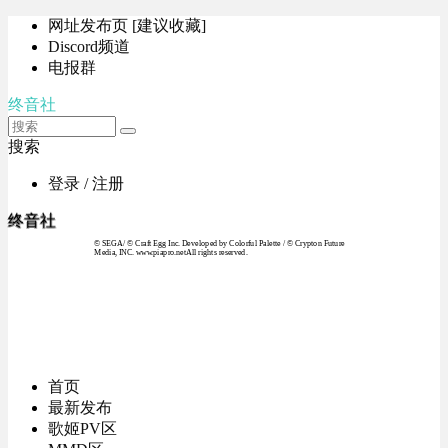
网址发布页 [建议收藏]
Discord频道
电报群
终音社
搜索
登录 / 注册
终音社
© SEGA / © Craft Egg Inc. Developed by Colorful Palette / © Crypton Future
Media, INC. www.piapro.netAll rights reserved.
首页
最新发布
歌姬PV区