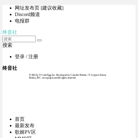
网址发布页 [建议收藏]
Discord频道
电报群
终音社
搜索
登录 / 注册
终音社
© SEGA / © Craft Egg Inc. Developed by Colorful Palette / © Crypton Future
Media, INC. www.piapro.netAll rights reserved.
首页
最新发布
歌姬PV区