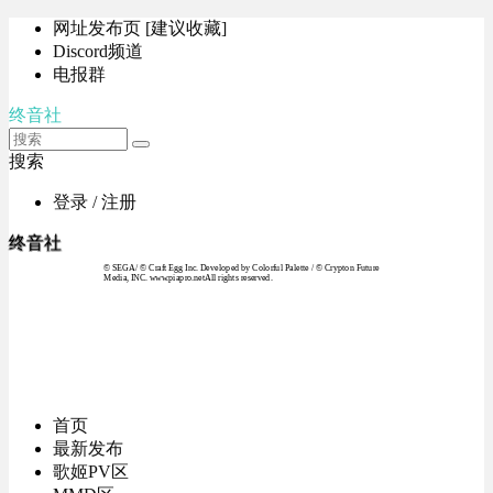
网址发布页 [建议收藏]
Discord频道
电报群
终音社
搜索
登录 / 注册
终音社
© SEGA / © Craft Egg Inc. Developed by Colorful Palette / © Crypton Future
Media, INC. www.piapro.netAll rights reserved.
首页
最新发布
歌姬PV区