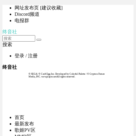
网址发布页 [建议收藏]
Discord频道
电报群
终音社
搜索
登录 / 注册
终音社
© SEGA / © Craft Egg Inc. Developed by Colorful Palette / © Crypton Future
Media, INC. www.piapro.netAll rights reserved.
首页
最新发布
歌姬PV区