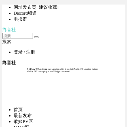
网址发布页 [建议收藏]
Discord频道
电报群
终音社
搜索
登录 / 注册
终音社
© SEGA / © Craft Egg Inc. Developed by Colorful Palette / © Crypton Future
Media, INC. www.piapro.netAll rights reserved.
首页
最新发布
歌姬PV区