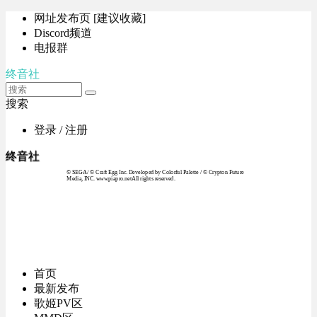
网址发布页 [建议收藏]
Discord频道
电报群
终音社
搜索
登录 / 注册
终音社
© SEGA / © Craft Egg Inc. Developed by Colorful Palette / © Crypton Future
Media, INC. www.piapro.netAll rights reserved.
首页
最新发布
歌姬PV区