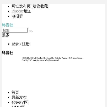
网址发布页 [建议收藏]
Discord频道
电报群
终音社
搜索
登录 / 注册
终音社
© SEGA / © Craft Egg Inc. Developed by Colorful Palette / © Crypton Future
Media, INC. www.piapro.netAll rights reserved.
首页
最新发布
歌姬PV区