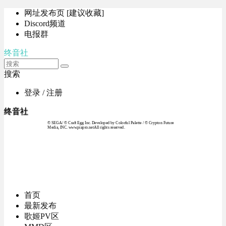
网址发布页 [建议收藏]
Discord频道
电报群
终音社
搜索
登录 / 注册
终音社
© SEGA / © Craft Egg Inc. Developed by Colorful Palette / © Crypton Future
Media, INC. www.piapro.netAll rights reserved.
首页
最新发布
歌姬PV区