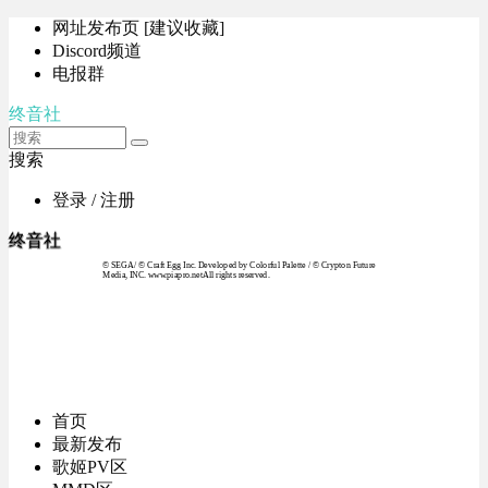
网址发布页 [建议收藏]
Discord频道
电报群
终音社
搜索
登录 / 注册
终音社
© SEGA / © Craft Egg Inc. Developed by Colorful Palette / © Crypton Future
Media, INC. www.piapro.netAll rights reserved.
首页
最新发布
歌姬PV区