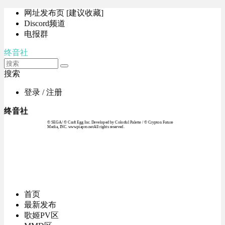
网址发布页 [建议收藏]
Discord频道
电报群
终音社
搜索
登录 / 注册
终音社
© SEGA / © Craft Egg Inc. Developed by Colorful Palette / © Crypton Future
Media, INC. www.piapro.netAll rights reserved.
首页
最新发布
歌姬PV区