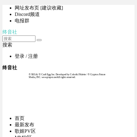
网址发布页 [建议收藏]
Discord频道
电报群
终音社
搜索
登录 / 注册
终音社
© SEGA / © Craft Egg Inc. Developed by Colorful Palette / © Crypton Future
Media, INC. www.piapro.netAll rights reserved.
首页
最新发布
歌姬PV区