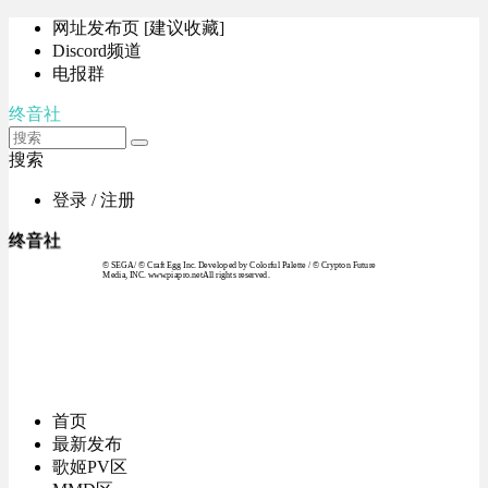
网址发布页 [建议收藏]
Discord频道
电报群
终音社
搜索
登录 / 注册
终音社
© SEGA / © Craft Egg Inc. Developed by Colorful Palette / © Crypton Future
Media, INC. www.piapro.netAll rights reserved.
首页
最新发布
歌姬PV区