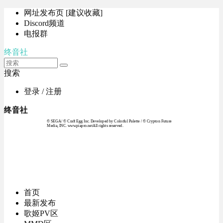
网址发布页 [建议收藏]
Discord频道
电报群
终音社
搜索
登录 / 注册
终音社
© SEGA / © Craft Egg Inc. Developed by Colorful Palette / © Crypton Future
Media, INC. www.piapro.netAll rights reserved.
首页
最新发布
歌姬PV区