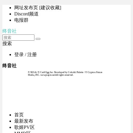
网址发布页 [建议收藏]
Discord频道
电报群
终音社
搜索
登录 / 注册
终音社
© SEGA / © Craft Egg Inc. Developed by Colorful Palette / © Crypton Future
Media, INC. www.piapro.netAll rights reserved.
首页
最新发布
歌姬PV区