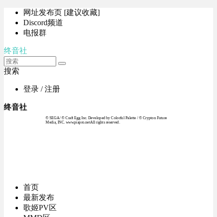
网址发布页 [建议收藏]
Discord频道
电报群
终音社
搜索
登录 / 注册
终音社
© SEGA / © Craft Egg Inc. Developed by Colorful Palette / © Crypton Future
Media, INC. www.piapro.netAll rights reserved.
首页
最新发布
歌姬PV区