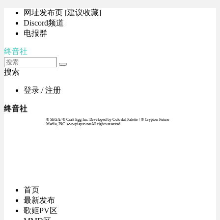
网址发布页 [建议收藏]
Discord频道
电报群
终音社
搜索
登录 / 注册
终音社
© SEGA / © Craft Egg Inc. Developed by Colorful Palette / © Crypton Future
Media, INC. www.piapro.netAll rights reserved.
首页
最新发布
歌姬PV区