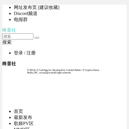
网址发布页 [建议收藏]
Discord频道
电报群
终音社
搜索
登录 / 注册
终音社
© SEGA / © Craft Egg Inc. Developed by Colorful Palette / © Crypton Future
Media, INC. www.piapro.netAll rights reserved.
首页
最新发布
歌姬PV区