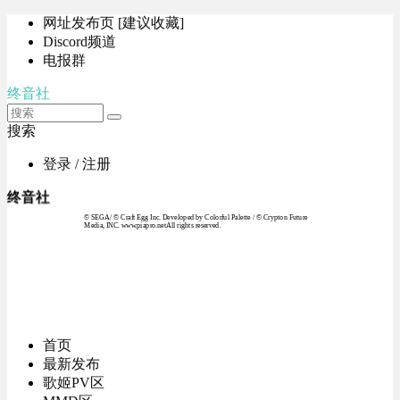
网址发布页 [建议收藏]
Discord频道
电报群
终音社
搜索
登录 / 注册
终音社
© SEGA / © Craft Egg Inc. Developed by Colorful Palette / © Crypton Future
Media, INC. www.piapro.netAll rights reserved.
首页
最新发布
歌姬PV区